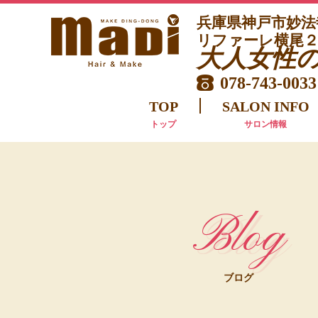
兵庫県神戸市妙
リファーレ横尾２
大
人女性
078-743-0033
TOP
SALON INFO
トップ
サロン情報
Blog
ブログ