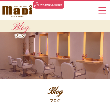
大人女性の
為の美容室
Blog
TOP
CONCEPT
SALON INFO
MENU
STYLE
ブログ
トップ
コンセプト
サロン情報
メニュー
スタイル
STAFF
BLOG
NEWS
PRODUCT
PICK UP
スタッフ
ブログ
ニュース
取扱商品
ピックアップ
VOICE
RECRUIT
CONTACT
お客様の声
求人情報
お問い合わせ
Blog
078-743-0033
ブログ