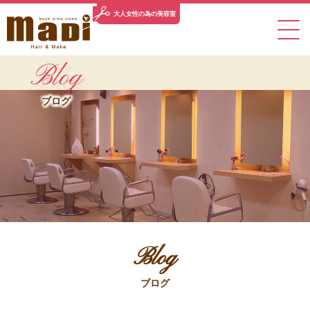
大人女性の
為の美容室
Blog
TOP
CONCEPT
SALON INFO
MENU
STYLE
ブログ
トップ
コンセプト
サロン情報
メニュー
スタイル
STAFF
BLOG
NEWS
PRODUCT
PICK UP
スタッフ
ブログ
ニュース
取扱商品
ピックアップ
VOICE
RECRUIT
CONTACT
お客様の声
求人情報
お問い合わせ
Blog
078-743-0033
ブログ