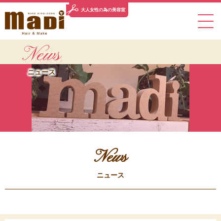
大人女性の
為の美容室
News
TOP
CONCEPT
SALON INFO
MENU
STYLE
ニュース
トップ
コンセプト
サロン情報
メニュー
スタイル
STAFF
BLOG
NEWS
PRODUCT
PICK UP
スタッフ
ブログ
ニュース
取扱商品
ピックアップ
VOICE
RECRUIT
CONTACT
お客様の声
求人情報
お問い合わせ
News
ニュース
078-743-0033