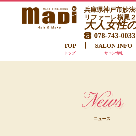
兵庫県神戸市妙
リファーレ横尾２
大
人女性
078-743-0033
TOP
SALON INFO
トップ
サロン情報
News
ニュース