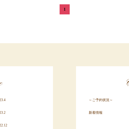
1
e
C
23.4
～ご予約状況～
23.2
新着情報
22.12